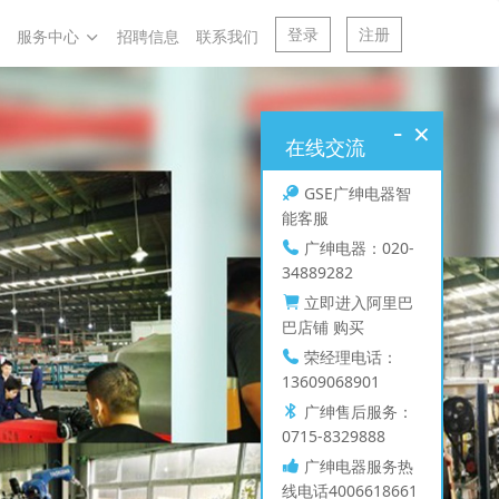
登录
注册
服务中心
招聘信息
联系我们
-
×
在线交流
GSE广绅电器智
能客服
广绅电器：020-
34889282
立即进入阿里巴
巴店铺 购买
荣经理电话：
13609068901
广绅售后服务：
0715-8329888
广绅电器服务热
线电话4006618661