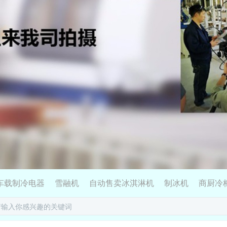
车载制冷电器
雪融机
自动售卖冰淇淋机
制冰机
商厨冷