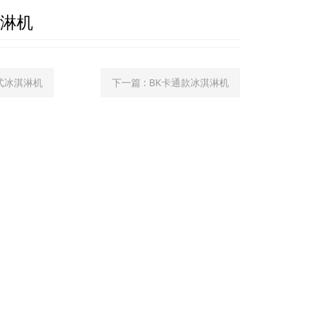
淇淋机
台式冰淇淋机
下一篇
: BK卡通款冰淇淋机