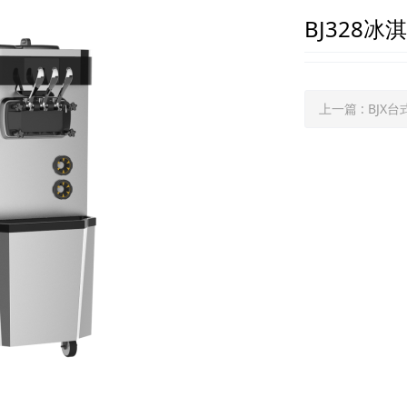
BJ328冰
上一篇
: BJX