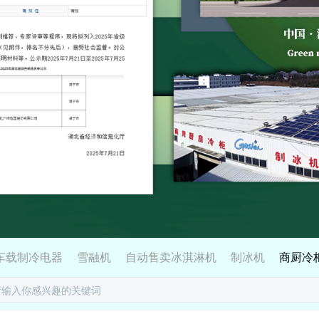
车载制冷电器
雪融机
自动售卖冰淇淋机
制冰机
商厨冷