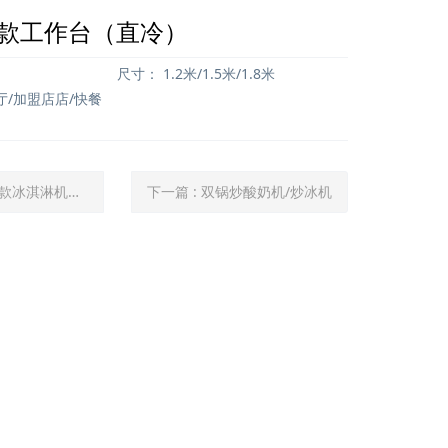
程款工作台（直冷）
尺寸：
1.2米/1.5米/1.8米
厅/加盟店店/快餐
款冰淇淋机（台式）
下一篇
: 双锅炒酸奶机/炒冰机