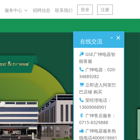
登录
注册
服务中心
招聘信息
联系我们
-
×
在线交流
GSE广绅电器智
能客服
广绅电器：020-
34889282
立即进入阿里巴
巴店铺 购买
荣经理电话：
13609068901
广绅售后服务：
0715-8329888
广绅电器服务热
线电话4006618661