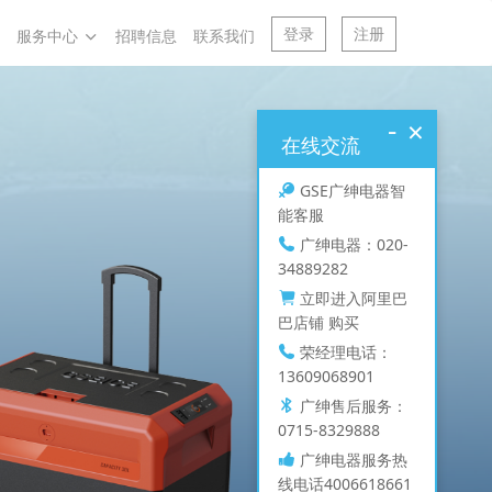
登录
注册
服务中心
招聘信息
联系我们
-
×
在线交流
GSE广绅电器智
能客服
广绅电器：020-
34889282
立即进入阿里巴
巴店铺 购买
荣经理电话：
13609068901
广绅售后服务：
0715-8329888
广绅电器服务热
线电话4006618661