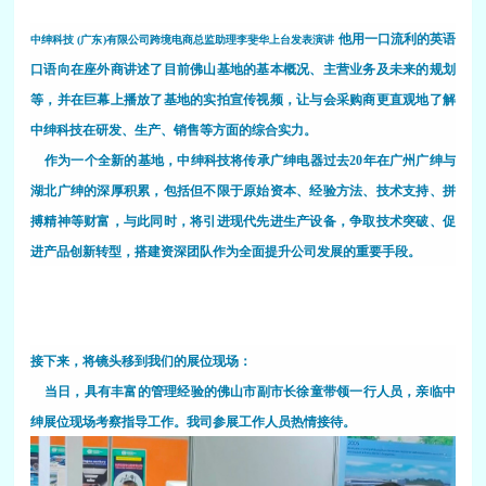
他用一口流利的英语
中绅科技
(
广东
)
有限公司跨境电商总监助理李斐华上台发表演讲
口语向在座外商讲述了目前佛山基地的基本概况、主营业务及未来的规划
等，并在巨幕上播放了基地的实拍宣传视频，让与会采购商更直观地了解
中绅科技在研发、生产、销售等方面的综合实力。
作为一个全新的基地，中绅科技将传承广绅电器过去
20
年在广州广绅与
湖北广绅的深厚积累，包括但不限于原始资本、经验方法、技术支持、拼
搏精神等财富，与此同时，将引进现代先进生产设备，争取技术突破、促
进产品创新转型，搭建资深团队作为全面提升公司发展的重要手段。
接下来，将镜头移到我们的展位现场：
当日，具有丰富的管理经验的佛山市副市长徐童带领一行人员，亲临中
绅展位现场考察指导工作。我司参展工作人员热情接待。