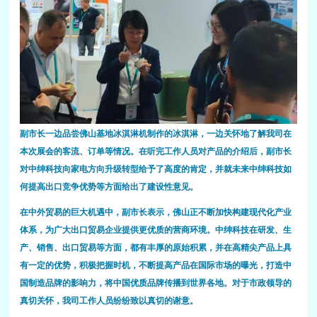
副市长一边品尝佛山基地冰淇淋机制作的冰淇淋，一边关怀地了解我司在
本次展会的客流、订单等情况。在听完工作人员对产品的介绍后，副市长
对中绅科技向家电方向升级转型给予了高度的肯定，并就未来中绅科技如
何提高出口竞争优势等方面给出了建设性意见。
在中外贸易的巨大机遇中，副市长表示，佛山正不断加快构建现代化产业
体系，为广大出口贸易企业提供更优质的营商环境。中绅科技在研发、生
产、销售、出口贸易等方面，都有丰厚的原始积累，并在高精尖产品上具
有一定的优势，积极把握时机，不断提高产品在国际市场的曝光，打造中
国制造品牌的影响力，将中国优质品牌传播到世界各地。对于市政领导的
真切关怀，我司工作人员纷纷致以真切的谢意。