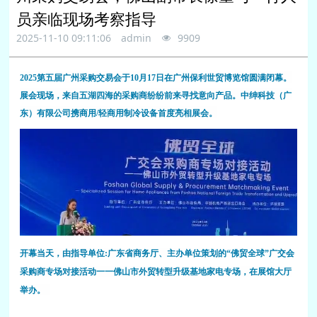
员亲临现场考察指导
2025-11-10 09:11:06
admin
9909
2025第五届广州采购交易会于10月17日在广州保利世贸博览馆圆满闭幕。
展会现场，来自五湖四海的采购商纷纷前来寻找意向产品。中绅科技（广
东）有限公司携商用/轻商用制冷设备首度亮相展
会
。
开幕当天，由指导单位
:
广东省商务厅、主办单位
策划的
“
佛贸全球
”
广交会
采购商专场对接活动一一佛山市外贸转型升级基地家电专场，在展馆大厅
举办。