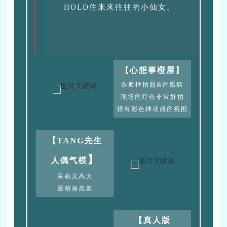
HOLD住来来往往的小仙女。
【心想事橙屋】
杂质框拍照&许愿墙
现场的灯色非常好拍
很有彩色律动感的氛围
【
TANG先生
】
人偶气模
呆萌又高大
最萌身高差
【
真人版