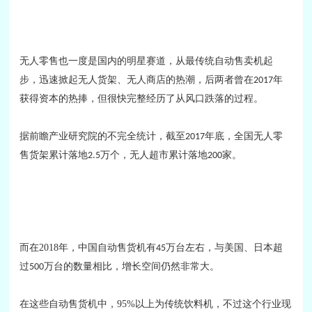
无人零售也一度是国内的明星赛道，从最传统自动售卖机起
步，迅速掀起无人货架、无人商店的热潮，后两者曾在
年
2017
获得资本的热捧，但很快完整经历了从风口跌落的过程。
据前瞻产业研究院的不完全统计，截至
年底，全国无人零
2017
售货架累计落地
万个，无人超市累计落地
家。
2.5
200
而
在
2018
年，中国自动售货机有
万台左右，
与美国、日本超
45
过
万台的数量相比，增长空间仍然非常大。
500
在这些自动售货机中，
95%
以上为传统饮料机，
不过这个行业现