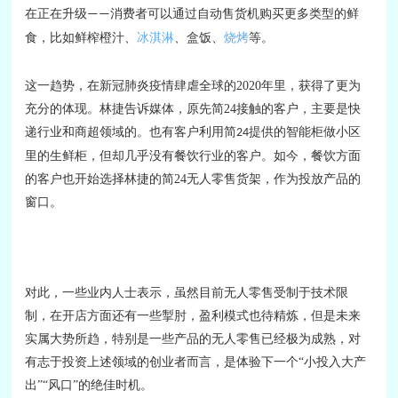
在正在升级
消费者可以通过自动售货机购买更多类型的鲜
——
食，比如鲜榨橙汁、
冰淇淋
、盒饭、
烧烤
等。
这一趋势，在新冠肺炎疫情肆虐全球的
2020
年
里，获得了更为
充分的体现。林捷告诉
媒体
，原先简
24
接触的客户，主要是快
递行业和商超领域的。也有客户利用简
提供的智能柜做小区
24
里的生鲜柜，但却几乎没有餐饮行业的客户。
如今，餐饮方面
的客户也开始选择林捷的简
24
无人零售货架，作为投放产品的
窗口。
对此，一些业内人士表示，虽然目前无人零售受制于技术限
制，在开店方面还有一些掣肘，盈利模式也待精炼，但是未来
实属大势所趋，特别是一些产品的无人零售已经极为成熟，对
有志于投资上述领域的创业者而言，是体验下一个
“小投入大产
出”“风口”的绝佳时机。