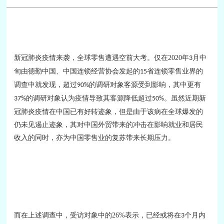
新冠肺炎疫情来袭，全球零售遭遇空前大考。仅在
2020
年
月中
3
旬由德勤中国、中国连锁经营协会发起的
省连锁零售业界的
15
调查中就发现，超过
的调研对象客源受到影响，其中更有
90%
的调研对象认为疫情导致其客源降低超过
。虽然近期新
37%
50%
冠肺炎疫情在中国已有好转迹象，但是由于该病在全球爆发的
仍未见遏止迹象，其对中国外贸带来的冲击在影响就业和居民
收入的同时，亦为中国零售业的复苏带来长期压力。
而在上述调查中，受访对象中的
26%
表示，已经或将在
个月内
3