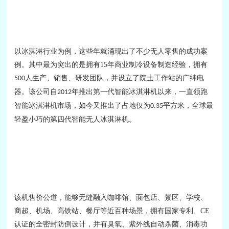
以冰淇淋行业为例，这些年就涌现出了不少无人零售的成功案
例。其中最为突出的是拥有
15
年商业制冷设备制造经验，拥有
人生产、销售、研发团队，并设立了院士工作站的广绅电
500
器。该公司自
年推出第一代智能冰淇淋机以来，一直领跑
2012
智能冰淇淋机市场，如今又推出了占地仅为
平方米，全球最
0.35
轻盈小巧的第四代智能无人冰淇淋机。
该机售价公道，能够无缝融入咖啡馆、面包店、景区、学校、
商超、机场、高铁站、餐厅等近百种场景，拥有国家专利、
CE
认证的全密封防倒设计，并有臭氧、紫外线自动杀菌、消毒功