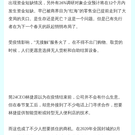
出现资金短缺情况，另外有
调研对象企业预计将在
个月内
26%
12
发生资金短缺。早已被商界目为“红海”的零售业已提前走到了大
变局的关口。是生存还是死亡？这是一个问题。但是已有先行
者在为下一个春天的跃起悄悄布局了。
受疫情影响，
“无接触”服务火了，
在不得不出门购物、取货的
时候，人们更愿意选择无人货柜和自助结算设备。
简
24CEO
林捷原以为在疫情结束前，公司并不会有什么生意。
但在春节复工后，却意外接到了不少电话上门寻求合作，想要
林捷提供智能货柜或转型无人便利店的技术。
而这也成了不少人想要抓住的商机。在
2020
年全国封城的
月
2